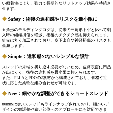
い癒着性により、強力で長期的なリフトアップ効果を持続さ
せます。
◆
Safety：術後の違和感やリスクを最小限に
五角形のモルディングコグは、従来の三角形トゲと比べて刺
入時の組織損傷を軽減。術後のチクチク感も抑えられます。
針先は丸く加工されており、皮下出血や神経損傷のリスクも
低減します。
◆
Simple：違和感のないシンプルな設計
スレッドの末端を折り返す必要がないため、皮膚表面に凹凸
が出にくく、術後の違和感を最小限に抑えられます。
また、PLLAとPDOの2素材から構成されており、骨格や症
状に応じた柔軟な組み合わせが可能です。
◆
New：細やかな調整ができるショートスレッド
80mmの短いスレッドもラインナップされており、細かいデ
ザインの微調整や狭い部位へのアプローチにも対応できま