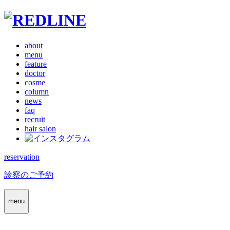
about
menu
feature
doctor
cosme
column
news
faq
recruit
hair salon
reservation
診察のご予約
menu