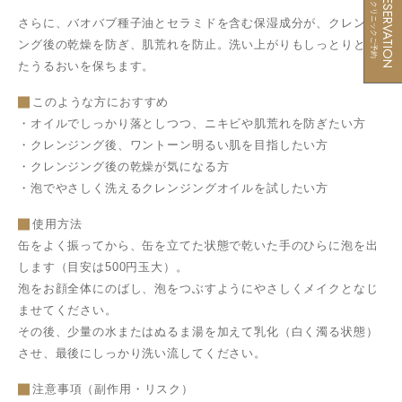
RESERVATION
クリニックご予約
さらに、バオバブ種子油とセラミドを含む保湿成分が、クレンジ
ング後の乾燥を防ぎ、肌荒れを防止。洗い上がりもしっとりとし
たうるおいを保ちます。
このような方におすすめ
・オイルでしっかり落としつつ、ニキビや肌荒れを防ぎたい方
・クレンジング後、ワントーン明るい肌を目指したい方
・クレンジング後の乾燥が気になる方
・泡でやさしく洗えるクレンジングオイルを試したい方
使用方法
缶をよく振ってから、缶を立てた状態で乾いた手のひらに泡を出
します（目安は500円玉大）。
泡をお顔全体にのばし、泡をつぶすようにやさしくメイクとなじ
ませてください。
その後、少量の水またはぬるま湯を加えて乳化（白く濁る状態）
させ、最後にしっかり洗い流してください。
注意事項（副作用・リスク）