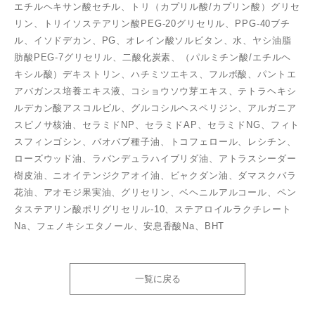
エチルヘキサン酸セチル、トリ（カプリル酸/カプリン酸）グリセ
リン、トリイソステアリン酸PEG-20グリセリル、PPG-40ブチ
ル、イソドデカン、PG、オレイン酸ソルビタン、水、ヤシ油脂
肪酸PEG-7グリセリル、二酸化炭素、（パルミチン酸/エチルヘ
キシル酸）デキストリン、ハチミツエキス、フルボ酸、パントエ
アバガンス培養エキス液、コショウソウ芽エキス、テトラヘキシ
ルデカン酸アスコルビル、グルコシルヘスペリジン、アルガニア
スピノサ核油、セラミドNP、セラミドAP、セラミドNG、フィト
スフィンゴシン、バオバブ種子油、トコフェロール、レシチン、
ローズウッド油、ラバンデュラハイブリダ油、アトラスシーダー
樹皮油、ニオイテンジクアオイ油、ビャクダン油、ダマスクバラ
花油、アオモジ果実油、グリセリン、ベヘニルアルコール、ペン
タステアリン酸ポリグリセリル-10、ステアロイルラクチレート
Na、フェノキシエタノール、安息香酸Na、BHT
一覧に戻る