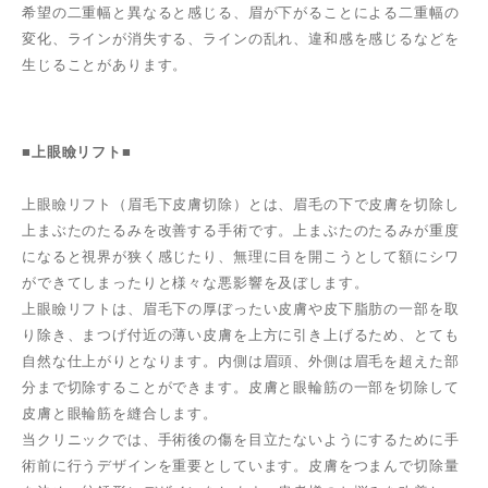
希望の二重幅と異なると感じる、眉が下がることによる二重幅の
変化、ラインが消失する、ラインの乱れ、違和感を感じるなどを
生じることがあります。
■
上眼瞼リフト
■
上眼瞼リフト（眉毛下皮膚切除）とは、眉毛の下で皮膚を切除し
上まぶたのたるみを改善する手術です。上まぶたのたるみが重度
になると視界が狭く感じたり、無理に目を開こうとして額にシワ
ができてしまったりと様々な悪影響を及ぼします。
上眼瞼リフトは、眉毛下の厚ぼったい皮膚や皮下脂肪の一部を取
り除き、まつげ付近の薄い皮膚を上方に引き上げるため、とても
自然な仕上がりとなります。内側は眉頭、外側は眉毛を超えた部
分まで切除することができます。皮膚と眼輪筋の一部を切除して
皮膚と眼輪筋を縫合します。
当クリニックでは、手術後の傷を目立たないようにするために手
術前に行うデザインを重要としています。皮膚をつまんで切除量