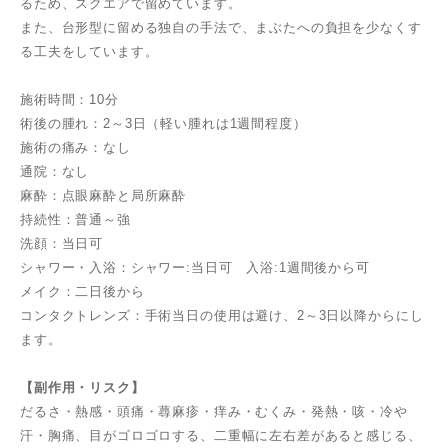
るため、スクエアで留めています。
また、台形型に留める独自の手法で、まぶたへの負担を少なくす
る工夫をしています。
施術時間：10分
術後の腫れ：2～3日（軽い腫れは1週間程度）
施術の痛み：なし
通院：なし
麻酔：点眼麻酔と局所麻酔
持続性：普通～強
洗顔：当日可
シャワー・入浴：シャワー:当日可 入浴:1週間後から可
メイク：二日後から
コンタクトレンズ：手術当日の使用は避け、2～3日以降からにし
ます。
【副作用・リスク】
だるさ・熱感・頭痛・蕁麻疹・痒み・むくみ・発熱・咳・冷や
汗・胸痛、目がゴロゴロする、二重幅に左右差があると感じる、