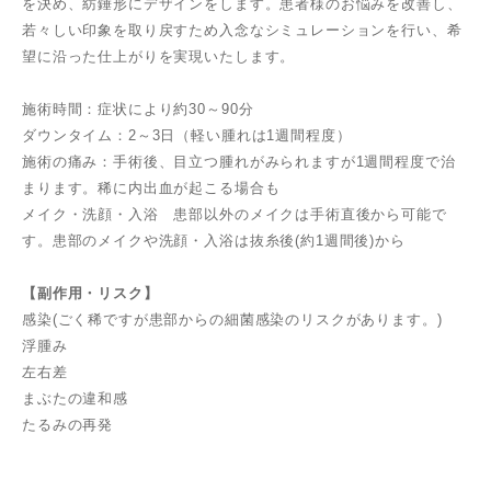
を決め、紡錘形にデザインをします。患者様のお悩みを改善し、
若々しい印象を取り戻すため入念なシミュレーションを行い、希
望に沿った仕上がりを実現いたします。
施術時間：症状により約30～90分
ダウンタイム：2～3日（軽い腫れは1週間程度）
施術の痛み：手術後、目立つ腫れがみられますが1週間程度で治
まります。稀に内出血が起こる場合も
メイク・洗顔・入浴 患部以外のメイクは手術直後から可能で
す。患部のメイクや洗顔・入浴は抜糸後(約1週間後)から
【副作用・リスク】
感染(ごく稀ですが患部からの細菌感染のリスクがあります。)
浮腫み
左右差
まぶたの違和感
たるみの再発