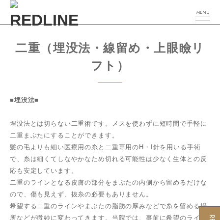
MENU
二重（埋没法・線留め・上眼瞼リ
フト）
■
埋没法
■
埋没法とは切らない二重術です。メスを使わずに短時間で手軽に
二重まぶたにすることができます。
髪の毛よりも細い医療用の糸と二重専用のH・I針を用いる手術
で、糸は細くてしなやかなため切れる可能性は少なく生体との反
応も安定しています。
二重のラインとなる皮膚の部分をまぶたの内側から留めるだけな
ので、傷も見えず、抜糸の必要もありません。
希望する二重のラインやまぶたの脂肪の厚みなどで糸を留める場
所などが微妙に変わってきます。当院では、事前に希望のライン